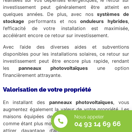
réalisées sur vos dépenses énergétiques, le retour sur
investissement peut généralement être atteint en
quelques années. De plus, avec nos
systèmes de
stockage
performants et nos
onduleurs hybrides
,
l’efficacité de votre installation est maximisée,
accélérant encore ce retour sur investissement.
Avec l’aide des diverses aides et subventions
disponibles pour les installations solaires, ce retour sur
investissement peut être encore plus rapide, rendant
les
panneaux photovoltaïques
une option
financièrement attrayante.
Valorisation de votre propriété
En installant des
panneaux photovoltaïques
, vous
augmentez également la valeur de votre propriété. Les
maisons équipées de telles installations sont perçues
Nous appeler
04 93 14 69 66
comme étant plus modernes et écologiques, ce qui peut
attirer davantage d’acheteurs potentiels. Dans un